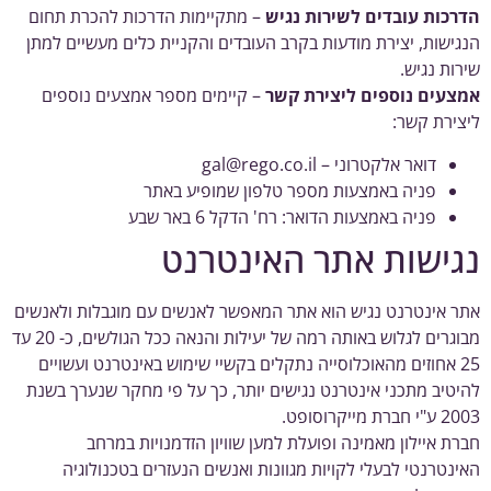
כות עובדים לשירות נגיש
– מתקיימות הדרכות להכרת תחום
ישות, יצירת מודעות בקרב העובדים והקניית כלים מעשיים למתן
ות נגיש.
עים נוספים ליצירת קשר
– קיימים מספר אמצעים נוספים
ירת קשר:
דואר אלקטרוני –
gal@rego.co.il
פניה באמצעות מספר טלפון שמופיע באתר
פניה באמצעות הדואר: רח' הדקל 6 באר שבע
ישות אתר האינטרנט
 אינטרנט נגיש הוא אתר המאפשר לאנשים עם מוגבלות ולאנשים
מבוגרים לגלוש באותה רמה של יעילות והנאה ככל הגולשים, כ- 20 עד
25 אחוזים מהאוכלוסייה נתקלים בקשיי שימוש באינטרנט ועשויים
טיב מתכני אינטרנט נגישים יותר, כך על פי מחקר שנערך בשנת
 מייקרוסופט.
ת איילון מאמינה ופועלת למען שוויון הזדמנויות במרחב
נטרנטי לבעלי לקויות מגוונות ואנשים הנעזרים בטכנולוגיה