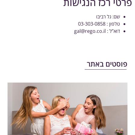
טי רכז הנגישות
שם: גל רביבו
טלפון : 03-303-0858
דוא”ל :
gal@rego.co.il
וסטים באתר