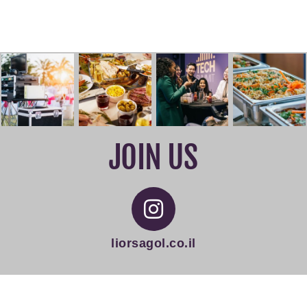
JOIN US
liorsagol.co.il