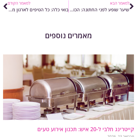
מאמר הבא
למאמר הקודם
שיער שופע לפני החתונה: הכול על השתלות שיער בקפריסין
בואי כלה: כל הטיפים לארגון מסיבת רווקות
מאמרים נוספים
נג חלבי ל-20 איש: תכנון אירוע טעים
23, 2026