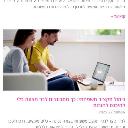
יך מקיף לטיול בר מצווה בישראל ✓ יעדים מומלצים ✓ מחירים ✓ חבילות
ות ✓ טיפים מעשיים לתכנון טיול מושלם עם המשפחה
עוד »
ול תקציב משפחתי: כך מתכוננים לבר מצווה בלי
כנס לחובות
 22, 2025
ו כיצד לנהל תקציב משפחתי בצורה נכונה – כלים מעשיים, דרכי חיסכון
ניקות לשיפור המצב הכלכלי. הדרך לעצמאות כלכלית.