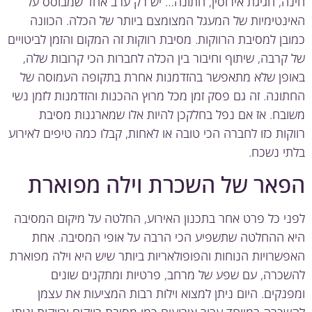
ה, חגיגת אירוסין, חתונה… יש רק ערב אחד שמבוסס על
נטימיות של המעגל המצומצם ביותר של הכלה. הכוונה
בן למסיבת הרווקות. מסיבת רווקות זה המקום והזמן לביטויים
קרבה, שיתוף וחיבור בין הכלה לחברות הכי קרובות שלה,
פן שלא מתאפשר בהזדמנות אחרת בתקופה העמוסה של
ונה. זה גם פסק זמן מכל מרוץ ההכנות והזדמנות לזמן נשי
בח. אז אם נפל בחלקכן להיות אלו שמארגנות מסיבת
קות כזו לחברה הכי טובה או לאחות, קבלו כמה טיפים לאירוע
י נשכח.
אר של השכרת וילה מפוארת
י כל פרט אחר בתכנון האירוע, החלטה על מיקום המסיבה
 ההחלטה שתשפיע הכי הרבה על אופי המסיבה. אחת
שרויות הנוחות והפופולאריות ביותר שיש היא וילה מפוארת
כרה, עם שפע של מרחב, פרטיות ומתקנים שונים
נקים. היום ניתן למצוא וילות רבות המציעות את עצמן