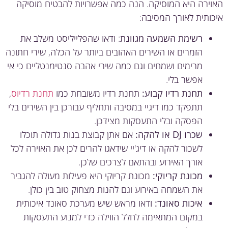
ירה היא המוסיקה. הנה כמה אפשרויות להבטיח מוסיקה
ותית לאורך המסיבה:
רשימת השמעה מגוונת
: ודאו שהפלייליסט משלב את
הזמרים או השירים האהובים ביותר על הכלה, שירי חתונה
מרימים ושמחים וגם כמה שירי אהבה סנטימנטליים כי אי
אפשר בלי.
תחנת רדיו קבוע:
תחנת רדיו משובחת כמו
תחנת רדיוס
,
תתפקד כמו דיגיי במסיבה ותחליף עבורכן בין השירים בלי
הפסקה ובלי התעסקות מצידכן.
שכרו DJ או להקה:
אם אתן קבוצת בנות גדולה תוכלו
לשכור להקה או דיג'יי שידאגו להרים לכן את האוירה לכל
אורך האירוע ובהתאם לצרכים שלכן.
מכונת קריוקי:
מכונת קריוקי היא פעילות מעולה להגביר
את השמחה באירוע וגם להנות מצחוק טוב בין כולן.
איכות סאונד:
ודאו מראש שיש מערכת סאונד איכותית
במקום המתאימה לחלל הווילה כדי למנוע התעסקות