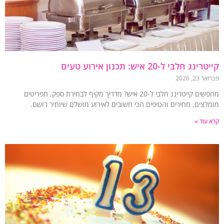
נג חלבי ל-20 איש: תכנון אירוע טעים
23, 2026
מחפשים קייטרינג חלבי ל-20 איש? מדריך מקיף לבחירת ספק, תפריטים
לצים, מחירים והטיפים הכי חשובים לאירוע מושלם שיותיר רושם.
עוד »