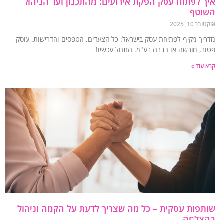
 לפתוח עסק הפקת אירועים: מהתכנון ועד הניהול
וטף
 10, 2025
יך מקיף לפתיחת עסק בישראל: כל הצעדים, הטפסים והדרישות. עוסק
ר, מורשה או חברה בע"מ. התחל עכשיו!
עוד »
פות עסקית – כל מה שצריך לדעת על הקמה וניהול
צלחה