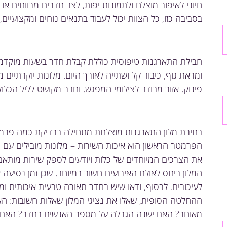
חיוני לאיפור מוצלח ולתמונות יפות, לצד חדרים מרווחים או
בסביבה כזו, כל הצוות יכול לעבוד בתנאים נוחים ומקצועיי
חבילת התארגנות טיפוסית כוללת קבלת חדר בשעות מוקדמות
ומראת גוף, כיבוד קל ושתייה לאורך היום. מלונות יוקרתיים
פינוק, אזור מבודד לצילומי המפגש, וחדר מקושט לליל הכלול
בחירת מלון התארגנות מוצלחת מתחילה בבדיקת כמה פרמטר
הפרמטר הראשון הוא איכות השירות – מלונות מובילים עם 
את הצרכים המיוחדים של כלות ויודעים לספק שירות מותאם
המלון ביחס לאולם האירועים חשוב במיוחד, שכן זמן נסיעה א
לעיכובים. לבסוף, ודאו שיש בחדר תאורה טבעית איכותית ומ
ההחלטה הסופית, שאלו את נציגי המלון שאלות חשובות: האם
מאוחר? האם ישנה הגבלה על מספר האנשים בחדר? האם א