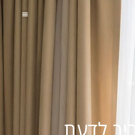
למת
יך לדעת