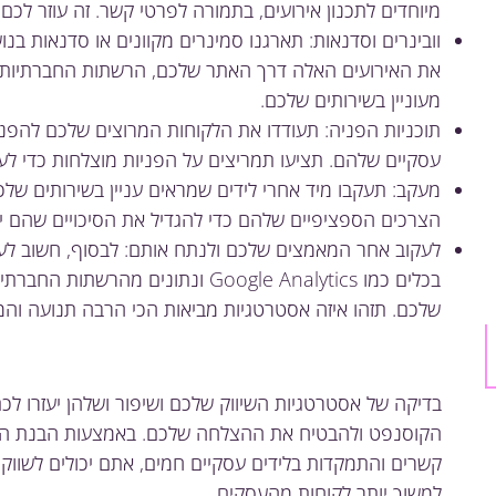
מיוחדים לתכנון אירועים, בתמורה לפרטי קשר. זה עוזר לכם 
וובינרים וסדנאות: תארגנו סמינרים מקוונים או סדנאות בנ
את האירועים האלה דרך האתר שלכם, הרשתות החברתיות ו
מעוניין בשירותים שלכם.
תוכניות הפניה: תעודדו את הלקוחות המרוצים שלכם להפנ
עסקיים שלהם. תציעו תמריצים על הפניות מוצלחות כדי לעו
מעקב: תעקבו מיד אחרי לידים שמראים עניין בשירותים של
הצרכים הספציפיים שלהם כדי להגדיל את הסיכויים שהם יה
לעקוב אחר המאמצים שלכם ולנתח אותם: לבסוף, חשוב לע
בכלים כמו Google Analytics ונתונים 
שלכם. תזהו איזה אסטרטגיות מביאות הכי הרבה תנועה וה
בדיקה של אסטרטגיות השיווק שלכם ושיפור ושלהן יעזרו לכ
הקוסנפט ולהבטיח את ההצלחה שלכם. באמצעות הבנת הקהל 
קשרים והתמקדות בלידים עסקיים חמים, אתם יכולים לשווק 
למשוך יותר לקוחות מהעסקים.