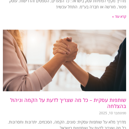
יך מקיף לפתיחת עסק בישראל: כל הצעדים, הטפסים והדרישות. עוסק
ר, מורשה או חברה בע"מ. התחל עכשיו!
עוד »
פות עסקית – כל מה שצריך לדעת על הקמה וניהול
צלחה
 10, 2025
יך מלא על שותפות עסקית: סוגים, הקמה, הסכמים, יתרונות וחסרונות.
מה שצריך לדעת על שותפויות בישראל.