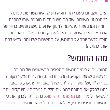
2024 10 03
 חשבתם פעם למה דווקא חומש ואיזו משמעות טמונה
נה זו? חשיבותו של החומש ביהדות הופכת אותו למתנה
ודית ומרגשת המתאימה למגוון אירועים משמעותיים בחייו של
. אז, באילו אירועים כדאי להעניק סט חומש? במאמר זה,
לו לדעת יותר על החומש, על החשיבות שלו ומתי כדאי לתת
ו כמתנה!
ו החומש?
מש הוא כינוי לחמשת הספרים הראשונים של התורה –
שית, שמות, ויקרא, במדבר ודברים. המילה "חומש" מקורה
לה "חֹמֶשׁ" שפירושה "חמישית" בעברית עתיקה, כי בעבר
ו לחלק את התורה לחמישה חלקים נפרדים שהיו קלים יותר
יאה ולימוד. עם
התפתחות הדפוס
, נהוג יותר לכרוך את כל
ת הספרים יחדיו, אבל עדיין ניתן למצוא חומשים נפרדים.