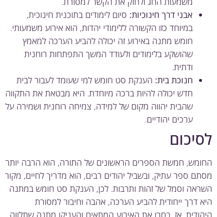
משמעות החג ולחזק את הקשר למסורת.
אבני דרך חינוכיות:
סיום לימודים בתוכנית חינוכית,
במיוחד כזו הקשורה ללימודי יהדות, הוא אירוע משמעותי.
חומש מתנה באירוע זה יכולה להביע הערכה למאמץ
שהושקע בלימודים ולעודד המשך התפתחות רוחנית
ודתית.
חנוכת בית:
הענקת סט חומש למי שעומד לעבור לבית
חדש יכולה להיות ברכה מיוחדת. היא מבטאת את התקווה
שהבית יהווה מקום של למידה, צמיחה רוחנית ושמירה על
ערכים יהודיים.
יכום
מש, חמשת הספרים הראשונים של התורה, הוא הרבה יותר
ם ספר עתיק, ובשביל יהודים רבים, הוא מדריך לחיים, מקור
אה וסמל של זהות ותרבות. לכן, הענקת סט חומש במתנה
 דרך ייחודית להביע הערכה, אהבה וחיבור למסורת
ודית. אז, בחרו את האירוע המתאים והעניקו מתנה שתלווה