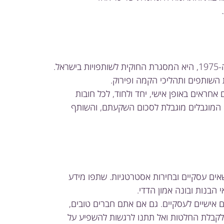
פקודת השותפויות (נוסח חדש), תשל"ה-1975, היא המסגרת החוקית לשותפויות בישראל.
ת השותפים ותהליכי הקמה ופירוק.
אחראים באופן אישי, יחד ולחוד, לכל חובות
ם המוגבלים מוגבלת לסכום השקעתם, והשותף
ושאים עסקיים ובחירות אסטרטגיות. שתפו מידע
הבנות ובונה אמון הדדי.
ים אישיים לעסקיים. גם אם אתם חברים טובים,
ם לקבלת החלטות ואל תתנו לרגשות להשפיע על