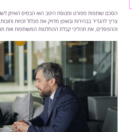
הסכם שותפות מפורט ומנוסח היטב הוא הבסיס האיתן לשות
צריך להגדיר בבהירות ובאופן מדויק את מכלול זכויות וחובו
וההפסדים, את תהליכי קבלת ההחלטות המשותפות ואת תר